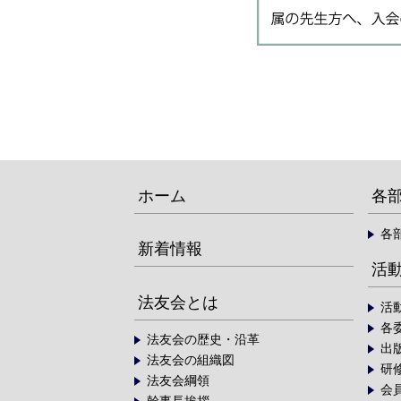
ホーム
各
各
新着情報
活
法友会とは
活
各
法友会の歴史・沿革
出
法友会の組織図
研
法友会綱領
会