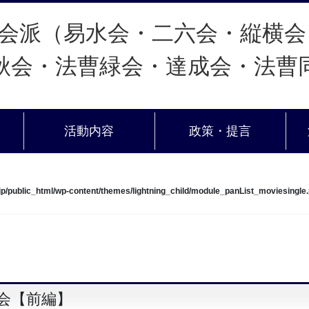
活動内容
政策・提言
jp/public_html/wp-content/themes/lightning_child/module_panList_moviesingle
会【前編】