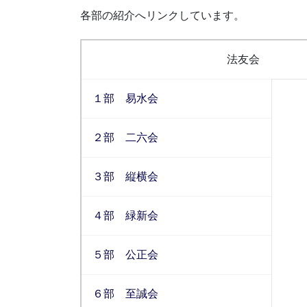
各部の紹介へリンクしています。
法友会
１部 易水会
２部 二六会
３部 縦横会
４部 緑新会
５部 公正会
６部 至誠会