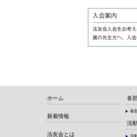
ホーム
各
各
新着情報
活
法友会とは
活