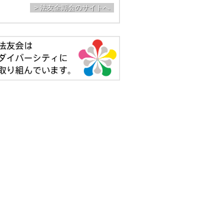
> 法友全期会のサイトへ