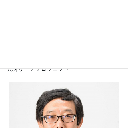
開催していますので、興味ご関心のある方は、ぜひご
参加ください。また、各種資料を作成するなど、会員
の先生方に、司法研修所教育や、教官業務の実情、教
官就任までの具体的な手続きなどの情報提供を行って
おります。
弁推協の活動は、法友会の各部の先生方のご協力が不
可欠です。どうぞ１年間、ご支援賜りますよう、どう
ぞよろしくお願いいたします。
人材リーチプロジェクト