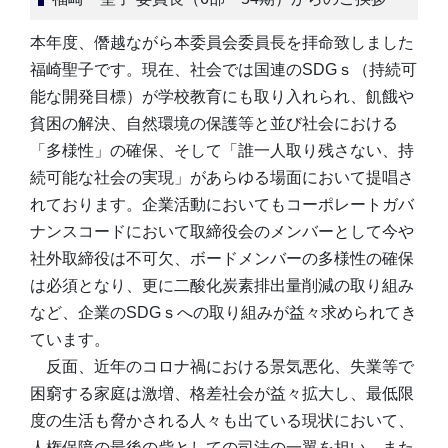
本年度、僭越ながら本委員会委員長を拝命致しました
福崎聖子です。現在、社会では国連のSDGｓ（持続可
能な開発目標）が学校教育にも取り入れられ、飢餓や
貧困の解決、自然環境の保護等と並び社会における
「多様性」の確保、そして「誰一人取り残さない、持
続可能な社会の実現」があらゆる場面において提唱さ
れております。企業活動においてもコーポレートガバ
ナンスコードにおいて取締役会のメンバーとして今や
社外取締役は不可欠、ボードメンバーの多様性の確保
は必須となり、更に二酸化炭素排出量削減の取り組み
など、企業のSDGｓへの取り組みが益々求められてき
ています。
反面、近年のコロナ禍における景気悪化、失業等で
困窮する家庭は激増、格差社会が益々拡大し、最低限
度の生活も脅かされる人々も出ている現状において、
人権保障の最後の砦としての司法の一翼を担い、また