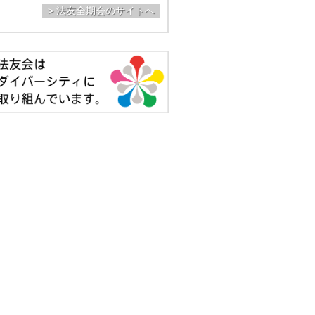
> 法友全期会のサイトへ