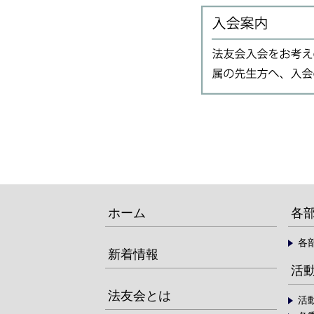
ホーム
各
各
新着情報
活
法友会とは
活