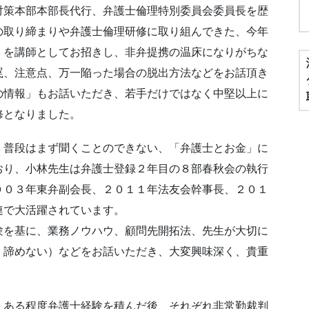
対策本部本部長代行、弁護士倫理特別委員会委員長を歴
の取り締まりや弁護士倫理研修に取り組んできた、今年
）を講師としてお招きし、非弁提携の温床になりがちな
罠、注意点、万一陥った場合の脱出方法などをお話頂き
の情報」もお話いただき、若手だけではなく中堅以上に
修となりました。
、普段はまず聞くことのできない、「弁護士とお金」に
おり、小林先生は弁護士登録２年目の８部春秋会の執行
００３年東弁副会長、２０１１年法友会幹事長、２０１
連で大活躍されています。
験を基に、業務ノウハウ、顧問先開拓法、先生が大切に
、諦めない）などをお話いただき、大変興味深く、貴重
、ある程度弁護士経験を積んだ後、それぞれ非常勤裁判