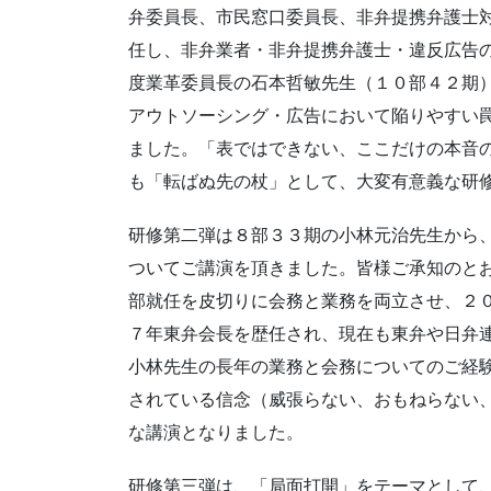
弁委員長、市民窓口委員長、非弁提携弁護士
任し、非弁業者・非弁提携弁護士・違反広告
度業革委員長の石本哲敏先生（１０部４２期
アウトソーシング・広告において陥りやすい
ました。「表ではできない、ここだけの本音
も「転ばぬ先の杖」として、大変有意義な研
研修第二弾は８部３３期の小林元治先生から
ついてご講演を頂きました。皆様ご承知のと
部就任を皮切りに会務と業務を両立させ、２
７年東弁会長を歴任され、現在も東弁や日弁
小林先生の長年の業務と会務についてのご経
されている信念（威張らない、おもねらない
な講演となりました。
研修第三弾は、「局面打開」をテーマとして