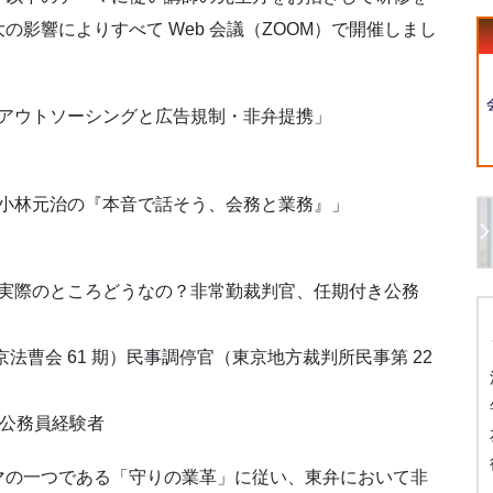
影響によりすべて Web 会議（ZOOM）で開催しまし
「アウトソーシングと広告規制・非弁提携」
「小林元治の『本音で話そう、会務と業務』」
「実際のところどうなの？非常勤裁判官、任期付き公務
法曹会 61 期）民事調停官（東京地方裁判所民事第 22
き公務員経験者
マの一つである「守りの業革」に従い、東弁において非