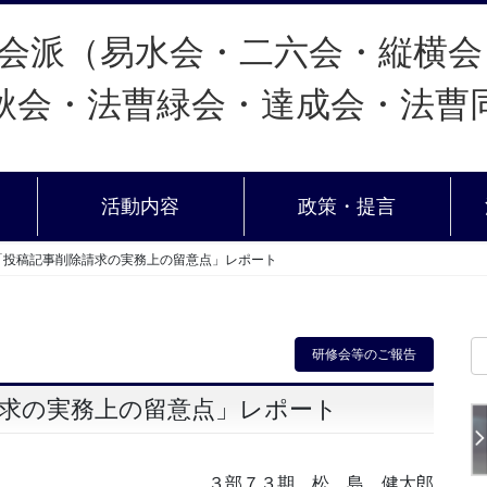
活動内容
政策・提言
「投稿記事削除請求の実務上の留意点」レポート
研修会等のご報告
請求の実務上の留意点」レポート
３部７３期 松 島 健太郎