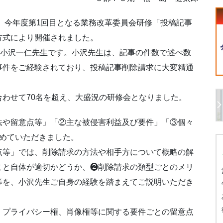
て、今年度第1回目となる業務改革委員会研修「投稿記事
方式により開催されました。
の小沢一仁先生です。小沢先生は、記事の件数で述べ数
事件をご経験されており、投稿記事削除請求に大変精通
わせて70名を超え、大盛況の研修会となりました。
法や留意点等」「②主な被侵害利益及び要件」「③個々
進めていただきました。
点等」では、削除請求の方法や相手方について概略の解
こと自体が適切かどうか、❷削除請求の類型ごとのメリ
等を、小沢先生ご自身の経験を踏まえてご説明いただき
、プライバシー権、肖像権等に関する要件ごとの留意点