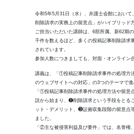
令和5年5月31日（水）、弁護士会館におい
削除請求の実務上の留意点」がハイブリッド
ご担当いただいた講師は、6部所属、新62期
千件を数えるほど、多くの投稿記事削除請求
されています。
参加人数につきましても、対面・オンライン合
講義は、「①投稿記事削除請求事件の処理方
のウェブサイトへの対応」の3つのテーマで
「①投稿記事削除請求事件の処理方法や留意
説から始まり、❶削除請求という手段をとる
ット・デメリット、❸証拠収集段階の留意点
ました。
「②主な被侵害利益及び要件」では、名誉権