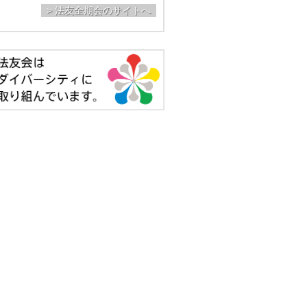
> 法友全期会のサイトへ