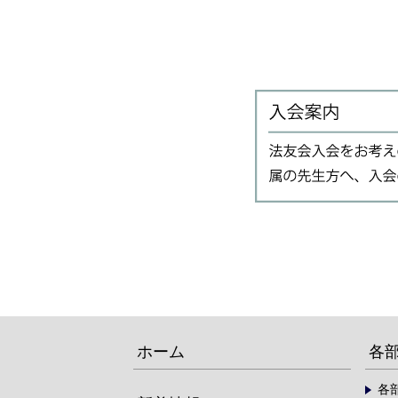
ホーム
各
各