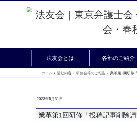
法友会とは
各部のご紹介
ホーム
活動内容
研修会等のご報告
業革第1回研修
2023年5月31日
業革第1回研修「投稿記事削除