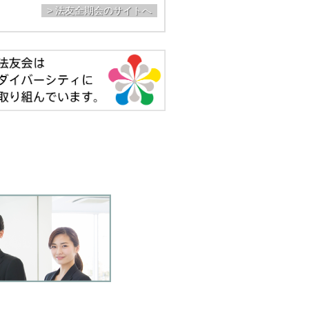
> 法友全期会のサイトへ