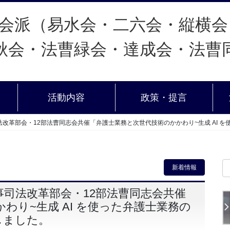
活動内容
政策・提言
改革部会・12部法曹同志会共催「弁護士業務と次世代技術のかかわり~生成 AI 
新着情報
司法改革部会・12部法曹同志会共催
わり~生成 AI を使った弁護士業務の
しました。