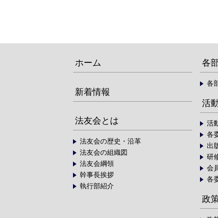
ホーム
各
各
新着情報
活
法友会とは
活
各
法友会の歴史・沿革
出
法友会の組織図
研
法友会綱領
会
幹事長挨拶
各
執行部紹介
政