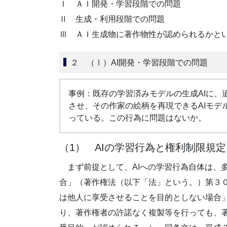
Ⅰ ＡＩ開発・学習段階での問題
Ⅱ 生成・利用段階での問題
Ⅲ ＡＩ生成物に著作物性が認められるかと
２ （Ⅰ）AI開発・学習段階での問題
事例：既存の学習済みモデルの生成AIに、
させ、その作家の絵柄を再現できるAIモデ
っている。この行為に問題はないか。
（1） AIの学習行為と権利制限規定
まず前提として、AIへの学習行為自体は、
合」（著作権法（以下「法」という。）第３
は他人に享受させることを目的としない場合
り、著作権者の許諾なく複製等を行っても、