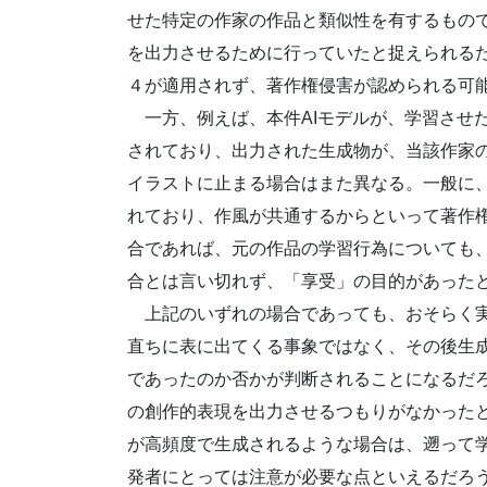
せた特定の作家の作品と類似性を有するもの
を出力させるために行っていたと捉えられる
４が適用されず、著作権侵害が認められる可
一方、例えば、本件AIモデルが、学習させ
されており、出力された生成物が、当該作家
イラストに止まる場合はまた異なる。一般に
れており、作風が共通するからといって著作
合であれば、元の作品の学習行為についても
合とは言い切れず、「享受」の目的があった
上記のいずれの場合であっても、おそらく実
直ちに表に出てくる事象ではなく、その後生
であったのか否かが判断されることになるだ
の創作的表現を出力させるつもりがなかった
が高頻度で生成されるような場合は、遡って
発者にとっては注意が必要な点といえるだろ