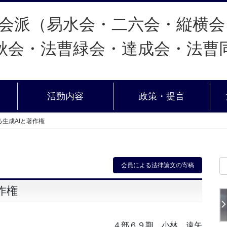
活動内容
政策・提言
生成AIと著作権
会員による法律論文の寄稿
作権
４部６９期 小林 遠矢