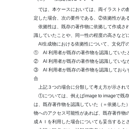
では、本ケースにおいては、両イラストの創
定した場合、次の要件である、②依拠性があ
依拠性は、既存の著作物に依拠して作成され
識していたことや、同一性の程度の高さなど
AI生成物における依拠性について、文化庁
① AI 利用者が既存の著作物を認識していた
② AI 利用者が既存の著作物を認識していな
③ AI 利用者が既存の著作物を認識しておら
合
上記３つの場合に分類して考え方が示され
①については、例えばimage to image
は、既存著作物を認識していた（＝依拠した
物へのアクセス可能性があれば、既存著作物
成ＡＩを利用した場合についても妥当すると