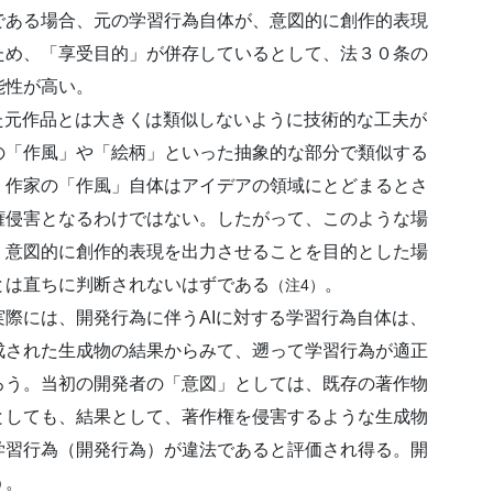
である場合、元の学習行為自体が、意図的に創作的表現
ため、「享受目的」が併存しているとして、法３０条の
能性が高い。
た元作品とは大きくは類似しないように技術的な工夫が
の「作風」や「絵柄」といった抽象的な部分で類似する
、作家の「作風」自体はアイデアの領域にとどまるとさ
権侵害となるわけではない。したがって、このような場
、意図的に創作的表現を出力させることを目的とした場
とは直ちに判断されないはずである
。
（注4）
際には、開発行為に伴うAIに対する学習行為自体は、
成された生成物の結果からみて、遡って学習行為が適正
ろう。当初の開発者の「意図」としては、既存の著作物
としても、結果として、著作権を侵害するような生成物
学習行為（開発行為）が違法であると評価され得る。開
う。