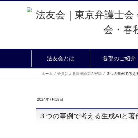
法友会とは
各部のご紹介
ホーム
会員による法律論文の寄稿
３つの事例で考える
2024年7月18日
３つの事例で考える生成AIと著