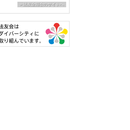
> 法友全期会のサイトへ