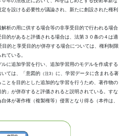
０年の法改正において、AIをはじめとする技術革新な
規定を設ける必要性が議論され、新たに創設された権利
解析の用に供する場合等の非享受目的で行われる場合
受目的があると評価される場合は、法第３０条の４は適
受目的と享受目的が併存する場合については、権利制限
られている。
ルに追加学習を行い、追加学習用のモデルを作成する
おいては、「意図的
に、学習データに含まれる著
（注3）
ることを目的とした追加的な学習を行うため、著作物の
目的」が併存すると評価されると説明されている。すな
為自体が著作権（複製権等）侵害となり得る（本件は、