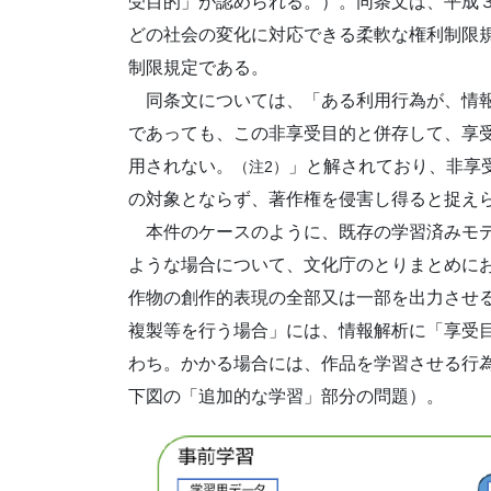
受目的」が認められる。）。同条文は、平成３
どの社会の変化に対応できる柔軟な権利制限
制限規定である。
同条文については、「ある利用行為が、情報
であっても、この非享受目的と併存して、享
用されない。
」と解されており、非享
（注2）
の対象とならず、著作権を侵害し得ると捉え
本件のケースのように、既存の学習済みモデ
ような場合について、文化庁のとりまとめに
作物の創作的表現の全部又は一部を出力させ
複製等を行う場合」には、情報解析に「享受
わち。かかる場合には、作品を学習させる行
下図の「追加的な学習」部分の問題）。