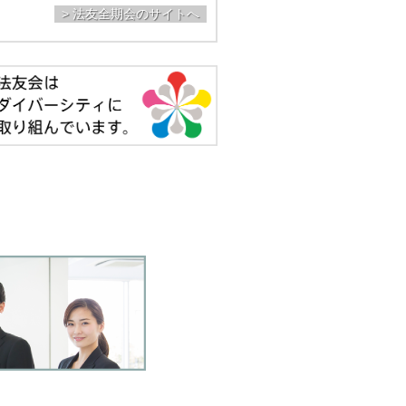
> 法友全期会のサイトへ