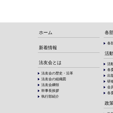
ホーム
各
各
新着情報
活
法友会とは
活
各
法友会の歴史・沿革
出
法友会の組織図
研
法友会綱領
会
幹事長挨拶
各
執行部紹介
政