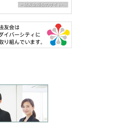
> 法友全期会のサイトへ