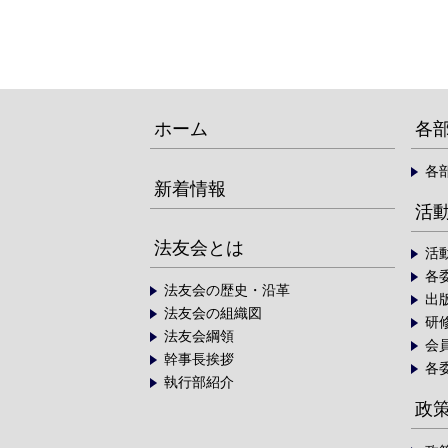
ホーム
各
各
新着情報
活
法友会とは
活
各
法友会の歴史・沿革
出
法友会の組織図
研
法友会綱領
会
幹事長挨拶
各
執行部紹介
政