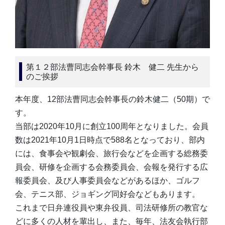
第１２部法曹同志会幹事長 鈴木 健二 先生から
のご挨拶
本年度、12部法曹同志会幹事長の鈴木健二（50期）で
す。
当部は2020年10月に創立100周年となりました。会員
数は2021年10月1日時点で588名となっており、部内
には、食事会や観劇会、旅行会などを企画する総務委
員会、研修を企画する会務委員会、会報を発行する広
報委員会、及び人事委員会などがあるほか、ゴルフ
会、テニス部、ジョギング同好会などもあります。
これまで日弁連役員や東弁役員、司法研修所の教官な
どに多くの人材を輩出し、また、毎年、法友会執行部