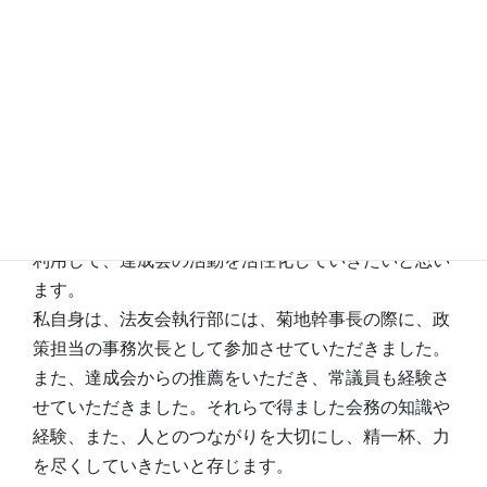
俊（60期）です。
達成会は今年で設立96周年を迎え、会員数は約130名
です。コロナ前は、毎月何かしらの行事を行い（旅行
総会、暑気払い、テニス合宿、スキー合宿、女性の
会、忘年会、新年会、昼食会など）、親睦を深めて参
りましたが、コロナ後は自粛せざるえなくなってお
り、会員間の交流の機会は減っているのも事実であり
ます。しかしながら、本年度は、できることは何でも
利用して、達成会の活動を活性化していきたいと思い
ます。
私自身は、法友会執行部には、菊地幹事長の際に、政
策担当の事務次長として参加させていただきました。
また、達成会からの推薦をいただき、常議員も経験さ
せていただきました。それらで得ました会務の知識や
経験、また、人とのつながりを大切にし、精一杯、力
を尽くしていきたいと存じます。