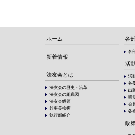
ホーム
各
各
新着情報
活
法友会とは
活
各
法友会の歴史・沿革
出
法友会の組織図
研
法友会綱領
会
幹事長挨拶
各
執行部紹介
政