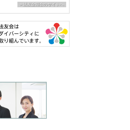
> 法友全期会のサイトへ