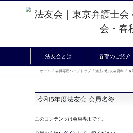
法友会とは
各部のご紹介
ホーム
会員専用ページトップ
過去の法友会資料
令
令和5年度法友会 会員名簿
このコンテンツは会員専用です。