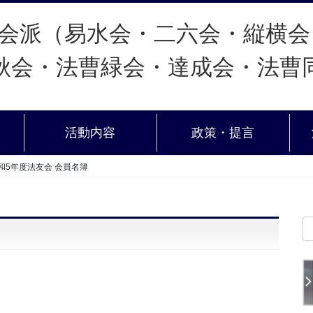
活動内容
政策・提言
和5年度法友会 会員名簿