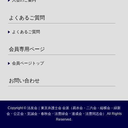
入会のご案内
よくあるご質問
よくあるご質問
会員専用ページ
会員ページトップ
お問い合わせ
Copyright © 法友会｜東京弁護士会 会派（易水会・二六会・縦横会・緑新
会・公正会・至誠会・春秋会・法曹緑会・達成会・法曹同志会） All Rights
Reserved.