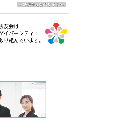
> 法友全期会のサイトへ