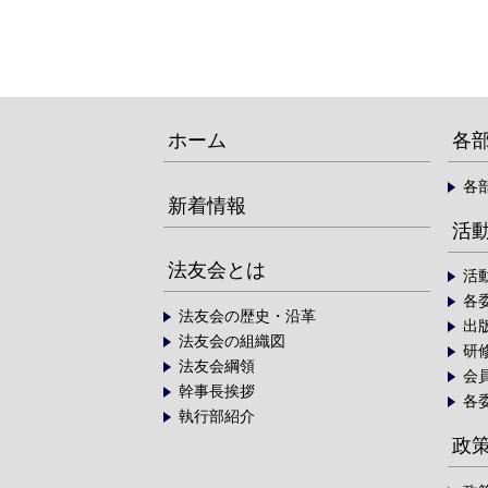
ホーム
各
各
新着情報
活
法友会とは
活
各
法友会の歴史・沿革
出
法友会の組織図
研
法友会綱領
会
幹事長挨拶
各
執行部紹介
政