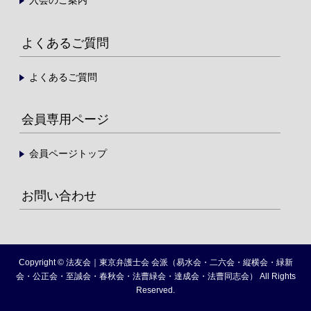
入会のご案内
よくあるご質問
よくあるご質問
会員専用ページ
会員ページトップ
お問い合わせ
Copyright © 法友会｜東京弁護士会 会派（易水会・二六会・縦横会・緑新
会・公正会・至誠会・春秋会・法曹緑会・達成会・法曹同志会） All Rights
Reserved.