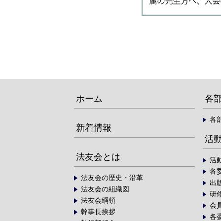
ホーム
各
各
新着情報
活
法友会とは
活
各
法友会の歴史・沿革
出
法友会の組織図
研
法友会綱領
会
幹事長挨拶
各