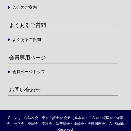
入会のご案内
よくあるご質問
よくあるご質問
会員専用ページ
会員ページトップ
お問い合わせ
Copyright © 法友会｜東京弁護士会 会派（易水会・二六会・縦横会・緑新
会・公正会・至誠会・春秋会・法曹緑会・達成会・法曹同志会） All Rights
Reserved.